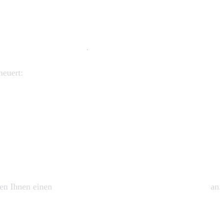
apitalen Motorschaden
.
neuert:
en Ihnen einen
kostenlosen Steuerketten-Zustandscheck
an