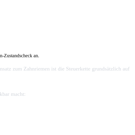
en-Zustandscheck an.
satz zum Zahnriemen ist die Steuerkette grundsätzlich auf
kbar macht: