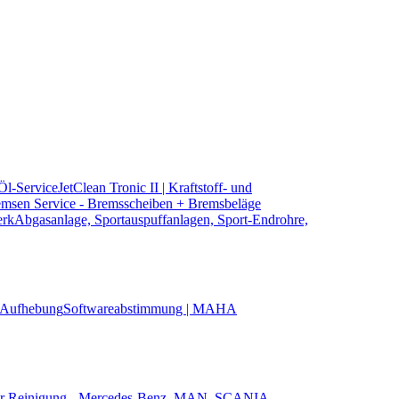
 Öl-Service
JetClean Tronic II | Kraftstoff- und
msen Service - Bremsscheiben + Bremsbeläge
erk
Abgasanlage, Sportauspuffanlagen, Sport-Endrohre,
Aufhebung
Softwareabstimmung | MAHA
ter Reinigung - Mercedes-Benz, MAN, SCANIA,