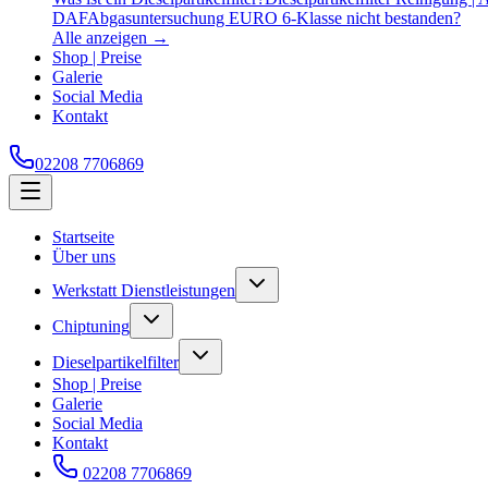
DAF
Abgasuntersuchung EURO 6-Klasse nicht bestanden?
Alle anzeigen →
Shop | Preise
Galerie
Social Media
Kontakt
02208 7706869
Startseite
Über uns
Werkstatt Dienstleistungen
Chiptuning
Dieselpartikelfilter
Shop | Preise
Galerie
Social Media
Kontakt
02208 7706869