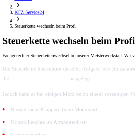
KFZ-Service24
Steuerkette wechseln beim Profi
Steuerkette wechseln beim Profi
Fachgerechter Steuerkettenwechsel in unserer Meisterwerkstatt. Wir
Die Steuerkette übernimmt dieselbe Aufgabe wie ein Zahnri
die
Lebensdauer des Motors
ausgelegt.
Jedoch kann es bei einigen Motoren zu einem vorzeitigen 
Rasseln oder Klappern beim Motorstart
Kontrollleuchte im Armaturenbrett
Leistungsverlust