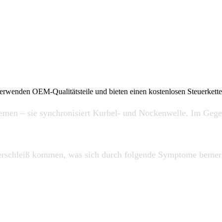
 verwenden OEM-Qualitätsteile und bieten einen kostenlosen Steuerkett
emen – sie synchronisiert Kurbel- und Nockenwelle. Im Gegen
Verschleiß kommen, was sich durch folgende Symptome bemer