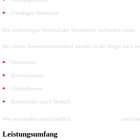
Unruhiger Motorlauf
Ein rechtzeitiger Wechsel der Steuerkette verhindert einen
k
Bei einem Steuerkettenwechsel werden in der Regel auch er
Steuerkette
Kettenspanner
Gleitschienen
Kettenräder (nach Bedarf)
Wir verwenden ausschließlich
OEM-Qualitätsteile
und biet
Leistungsumfang