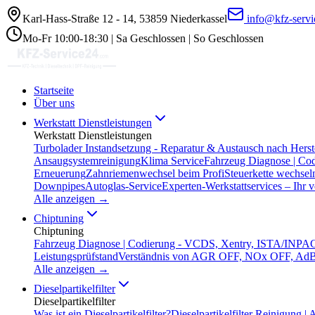
Karl-Hass-Straße 12 - 14, 53859 Niederkassel
info@kfz-serv
Mo-Fr 10:00-18:30 | Sa Geschlossen | So Geschlossen
Startseite
Über uns
Werkstatt Dienstleistungen
Werkstatt Dienstleistungen
Turbolader Instandsetzung - Reparatur & Austausch nach Herst
Ansaugsystemreinigung
Klima Service
Fahrzeug Diagnose | Co
Erneuerung
Zahnriemenwechsel beim Profi
Steuerkette wechsel
Downpipes
Autoglas-Service
Experten-Werkstattservices – Ihr 
Alle anzeigen →
Chiptuning
Chiptuning
Fahrzeug Diagnose | Codierung - VCDS, Xentry, ISTA/INPA
C
Leistungsprüfstand
Verständnis von AGR OFF, NOx OFF, AdBl
Alle anzeigen →
Dieselpartikelfilter
Dieselpartikelfilter
Was ist ein Dieselpartikelfilter?
Dieselpartikelfilter Reinigung 