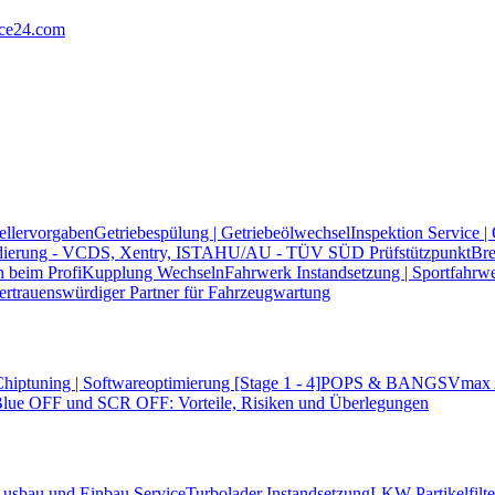
ice24.com
ellervorgaben
Getriebespülung | Getriebeölwechsel
Inspektion Service |
dierung - VCDS, Xentry, ISTA
HU/AU - TÜV SÜD Prüfstützpunkt
Bre
n beim Profi
Kupplung Wechseln
Fahrwerk Instandsetzung | Sportfahrw
vertrauenswürdiger Partner für Fahrzeugwartung
hiptuning | Softwareoptimierung [Stage 1 - 4]
POPS & BANGS
Vmax 
ue OFF und SCR OFF: Vorteile, Risiken und Überlegungen
| Ausbau und Einbau Service
Turbolader Instandsetzung
LKW Partikelfil