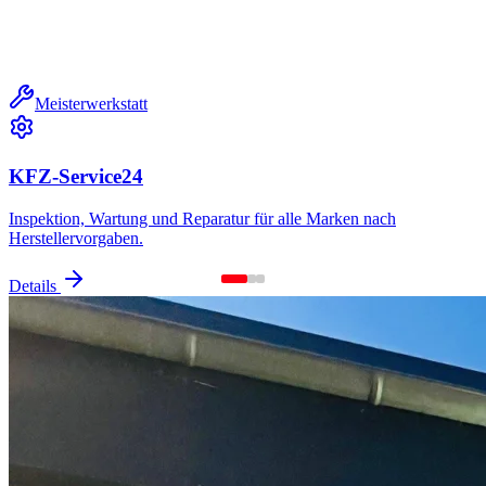
Meisterwerkstatt
KFZ-Service24
Inspektion, Wartung und Reparatur für alle Marken nach
Herstellervorgaben.
Details