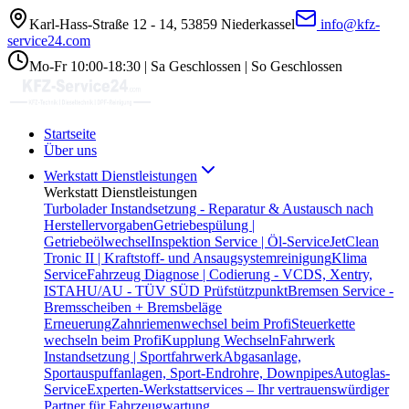
Karl-Hass-Straße 12 - 14, 53859 Niederkassel
info@kfz-
service24.com
Mo-Fr 10:00-18:30 | Sa Geschlossen | So Geschlossen
Startseite
Über uns
Werkstatt Dienstleistungen
Werkstatt Dienstleistungen
Turbolader Instandsetzung - Reparatur & Austausch nach
Herstellervorgaben
Getriebespülung |
Getriebeölwechsel
Inspektion Service | Öl-Service
JetClean
Tronic II | Kraftstoff- und Ansaugsystemreinigung
Klima
Service
Fahrzeug Diagnose | Codierung - VCDS, Xentry,
ISTA
HU/AU - TÜV SÜD Prüfstützpunkt
Bremsen Service -
Bremsscheiben + Bremsbeläge
Erneuerung
Zahnriemenwechsel beim Profi
Steuerkette
wechseln beim Profi
Kupplung Wechseln
Fahrwerk
Instandsetzung | Sportfahrwerk
Abgasanlage,
Sportauspuffanlagen, Sport-Endrohre, Downpipes
Autoglas-
Service
Experten-Werkstattservices – Ihr vertrauenswürdiger
Partner für Fahrzeugwartung