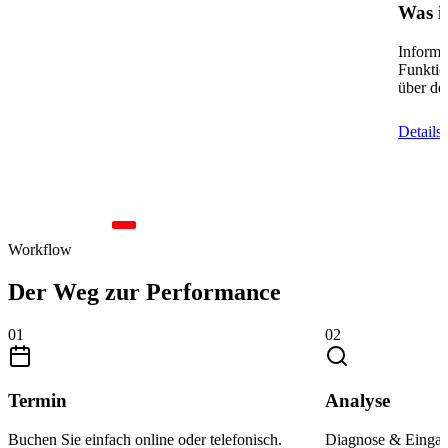
Was is
Informat
Funktio
über de
Details
Workflow
Der Weg zur
Performance
01
02
Termin
Analyse
Buchen Sie einfach online oder telefonisch.
Diagnose & Einga