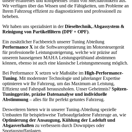
unsere erfahrenes und kompetentes Team von Mechatronikern aus.
Wir verfügen über das Wissen und die Fähigkeiten, um Probleme an
Ihrem Fahrzeug effizient zu diagnostizieren und professionell zu
beheben.
Wir haben uns spezialisiert in der
Dieseltechnik, Abgassystem &
Reinigung von Partikelfiltern (DPF + OPF)
.
Ein zusätzlicher Fachbereich unserer Tuning Abteilung
Performance X
ist die Softwareoptimierung im Motorsteuergerät
für professionelle Leistungssteigerung, welche wir präzise auf
unserem hauseigenen MAHA Leistungsprüfstand abstimmen
können, ebenso ist auch eine klassische Leistungsmessung möglich.
Bei Performance X setzen wir Maßstäbe im
High-Performance-
Tuning
. Mit modernster Technologie und jahrelanger Expertise
optimieren wir Ihr Fahrzeug, um das Maximum an Leistung,
Effizienz und Fahrspaß herauszuholen. Unser Geheimnis?
Spitzen-
Tuninggeräte, präzise Datenanalyse und individuelle
Abstimmung
– alles für Ihr perfekt getuntes Fahrzeug.
Desweiteren bieten wir in unserer Tuning-Abteilung spezielle
Umbauten für beispielsweise Turboaufgeladene Fahrzeuge an, wie
Optimierung der Ansaugung, Kühlung der Ladeluft und
Abgasverhalten
zu verbessern durch Downpipes oder
Sportauspuffanlagen.