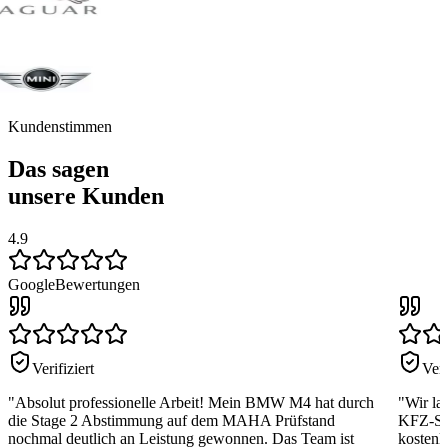
Kundenstimmen
Das sagen
unsere Kunden
4.9
Google
Bewertungen
Verifiziert
Veri
"
Absolut professionelle Arbeit! Mein BMW M4 hat durch
"
Wir la
die Stage 2 Abstimmung auf dem MAHA Prüfstand
KFZ-Ser
nochmal deutlich an Leistung gewonnen. Das Team ist
kostenl