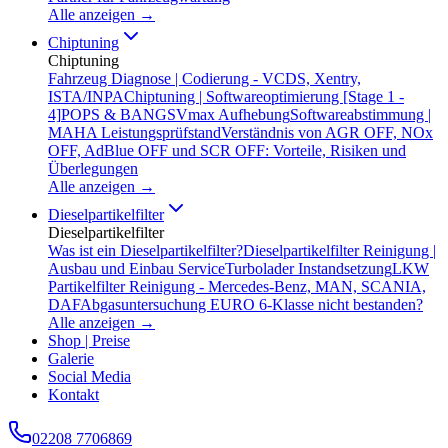
Alle anzeigen →
Chiptuning
Chiptuning
Fahrzeug Diagnose | Codierung - VCDS, Xentry,
ISTA/INPA
Chiptuning | Softwareoptimierung [Stage 1 -
4]
POPS & BANGS
Vmax Aufhebung
Softwareabstimmung |
MAHA Leistungsprüfstand
Verständnis von AGR OFF, NOx
OFF, AdBlue OFF und SCR OFF: Vorteile, Risiken und
Überlegungen
Alle anzeigen →
Dieselpartikelfilter
Dieselpartikelfilter
Was ist ein Dieselpartikelfilter?
Dieselpartikelfilter Reinigung |
Ausbau und Einbau Service
Turbolader Instandsetzung
LKW
Partikelfilter Reinigung - Mercedes-Benz, MAN, SCANIA,
DAF
Abgasuntersuchung EURO 6-Klasse nicht bestanden?
Alle anzeigen →
Shop | Preise
Galerie
Social Media
Kontakt
02208 7706869