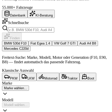
55.000+ Fahrzeuge
Datenbank
KI-Beratung
Schnellsuche
Finden
BMW 530d F10
Fiat Egea 1.4
VW Golf 7 GTI
Audi A4 B8
Mercedes C220d
Freitext-Suche: Marke, Modell, Motor oder Generation (F10, E90,
B8) — findet automatisch das passende Fahrzeug.
Klassische Auswahl
PKW
LKW
Motorrad
Traktor
Boot
Marke
Marke wählen...
Modell
Modell wählen...