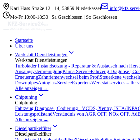
Karl-Hass-Straße 12 - 14, 53859 Niederkassel
info@kfz-serv
Mo-Fr 10:00-18:30 | Sa Geschlossen | So Geschlossen
Startseite
Über uns
Werkstatt Dienstleistungen
Werkstatt Dienstleistungen
Turbolader Instandsetzung - Reparatur & Austausch nach Herst
Ansaugsystemreinigung
Klima Service
Fahrzeug Diagnose | Co
Erneuerung
Zahnriemenwechsel beim Profi
Steuerkette wechsel
Downpipes
Autoglas-Service
Experten-Werkstattservices – Ihr 
Alle anzeigen →
Chiptuning
Chiptuning
Fahrzeug Diagnose | Codierung - VCDS, Xentry, ISTA/INPA
C
Leistungsprüfstand
Verständnis von AGR OFF, NOx OFF, AdBl
Alle anzeigen →
Dieselpartikelfilter
Dieselpartikelfilter
Was ist ein Dieselpartikelfilter?
Dieselpartikelfilter Reinigung 