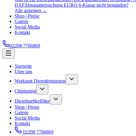
DAF
Abgasuntersuchung EURO 6-Klasse nicht bestanden?
Alle anzeigen →
Shop | Preise
Galerie
Social Media
Kontakt
02208 7706869
Startseite
Über uns
Werkstatt Dienstleistungen
Chiptuning
Dieselpartikelfilter
Shop | Preise
Galerie
Social Media
Kontakt
02208 7706869