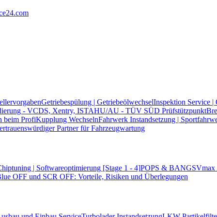
ice24.com
ellervorgaben
Getriebespülung | Getriebeölwechsel
Inspektion Service |
dierung - VCDS, Xentry, ISTA
HU/AU - TÜV SÜD Prüfstützpunkt
Bre
n beim Profi
Kupplung Wechseln
Fahrwerk Instandsetzung | Sportfahrw
vertrauenswürdiger Partner für Fahrzeugwartung
hiptuning | Softwareoptimierung [Stage 1 - 4]
POPS & BANGS
Vmax 
ue OFF und SCR OFF: Vorteile, Risiken und Überlegungen
| Ausbau und Einbau Service
Turbolader Instandsetzung
LKW Partikelfil