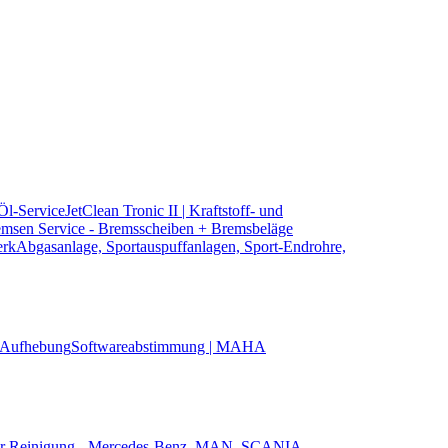
 Öl-Service
JetClean Tronic II | Kraftstoff- und
msen Service - Bremsscheiben + Bremsbeläge
erk
Abgasanlage, Sportauspuffanlagen, Sport-Endrohre,
Aufhebung
Softwareabstimmung | MAHA
ter Reinigung - Mercedes-Benz, MAN, SCANIA,