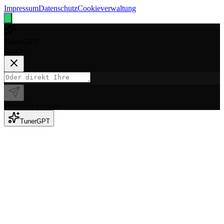
Impressum
Datenschutz
Cookieverwaltung
Tuner
GPT
Online
KFZ Service24 · KI-Assistent
Tuner
GPT