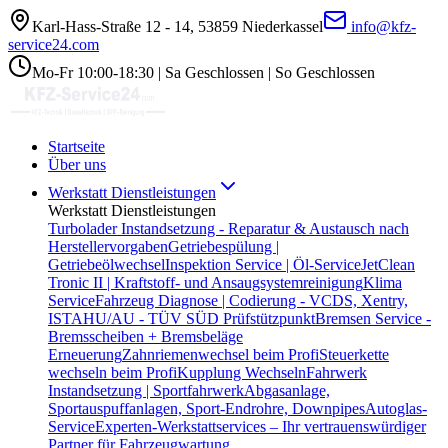
Karl-Hass-Straße 12 - 14, 53859 Niederkassel
info@kfz-
service24.com
Mo-Fr 10:00-18:30 | Sa Geschlossen | So Geschlossen
Startseite
Über uns
Werkstatt Dienstleistungen
Werkstatt Dienstleistungen
Turbolader Instandsetzung - Reparatur & Austausch nach
Herstellervorgaben
Getriebespülung |
Getriebeölwechsel
Inspektion Service | Öl-Service
JetClean
Tronic II | Kraftstoff- und Ansaugsystemreinigung
Klima
Service
Fahrzeug Diagnose | Codierung - VCDS, Xentry,
ISTA
HU/AU - TÜV SÜD Prüfstützpunkt
Bremsen Service -
Bremsscheiben + Bremsbeläge
Erneuerung
Zahnriemenwechsel beim Profi
Steuerkette
wechseln beim Profi
Kupplung Wechseln
Fahrwerk
Instandsetzung | Sportfahrwerk
Abgasanlage,
Sportauspuffanlagen, Sport-Endrohre, Downpipes
Autoglas-
Service
Experten-Werkstattservices – Ihr vertrauenswürdiger
Partner für Fahrzeugwartung