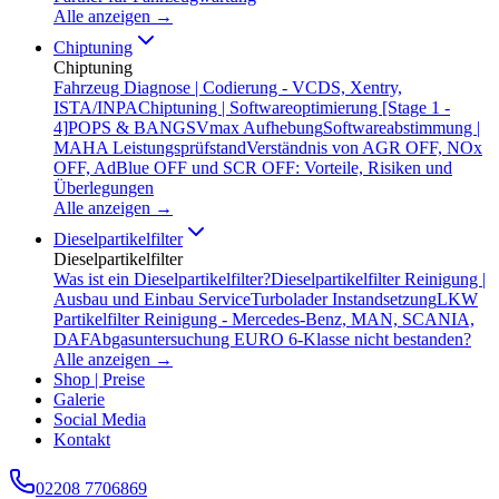
Alle anzeigen →
Chiptuning
Chiptuning
Fahrzeug Diagnose | Codierung - VCDS, Xentry,
ISTA/INPA
Chiptuning | Softwareoptimierung [Stage 1 -
4]
POPS & BANGS
Vmax Aufhebung
Softwareabstimmung |
MAHA Leistungsprüfstand
Verständnis von AGR OFF, NOx
OFF, AdBlue OFF und SCR OFF: Vorteile, Risiken und
Überlegungen
Alle anzeigen →
Dieselpartikelfilter
Dieselpartikelfilter
Was ist ein Dieselpartikelfilter?
Dieselpartikelfilter Reinigung |
Ausbau und Einbau Service
Turbolader Instandsetzung
LKW
Partikelfilter Reinigung - Mercedes-Benz, MAN, SCANIA,
DAF
Abgasuntersuchung EURO 6-Klasse nicht bestanden?
Alle anzeigen →
Shop | Preise
Galerie
Social Media
Kontakt
02208 7706869