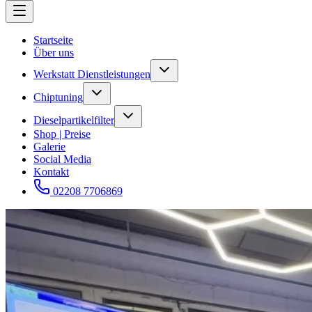
Startseite
Über uns
Werkstatt Dienstleistungen
Chiptuning
Dieselpartikelfilter
Shop | Preise
Galerie
Social Media
Kontakt
02208 7706869